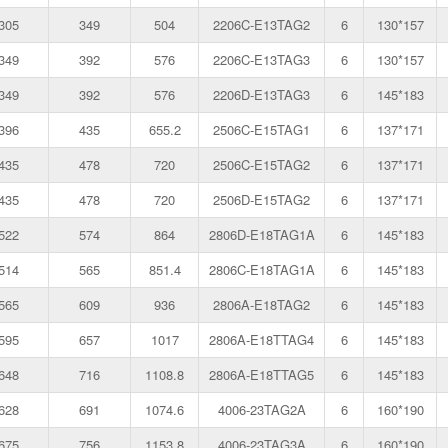
305
349
504
2206C-E13TAG2
6
130*157
349
392
576
2206C-E13TAG3
6
130*157
349
392
576
2206D-E13TAG3
6
145*183
396
435
655.2
2506C-E15TAG1
6
137*171
435
478
720
2506C-E15TAG2
6
137*171
435
478
720
2506D-E15TAG2
6
137*171
522
574
864
2806D-E18TAG1A
6
145*183
514
565
851.4
2806C-E18TAG1A
6
145*183
565
609
936
2806A-E18TAG2
6
145*183
595
657
1017
2806A-E18TTAG4
6
145*183
648
716
1108.8
2806A-E18TTAG5
6
145*183
628
691
1074.6
4006-23TAG2A
6
160*190
675
756
1153.8
4006-23TAG3A
6
160*190