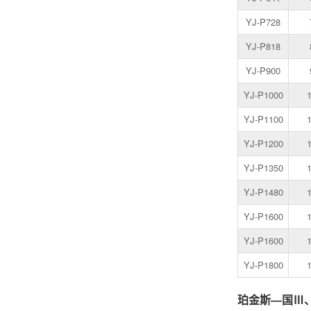
YJ-P728
YJ-P818
YJ-P900
YJ-P1000
YJ-P1100
YJ-P1200
YJ-P1350
YJ-P1480
YJ-P1600
YJ-P1600
YJ-P1800
珀金斯—国Ⅲ、国