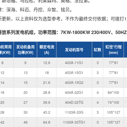
：斯坦福、马拉松、利莱森玛、英格、法拉第。
牌：深海、科迈、丹控、众智、铭贝。
更新，以上资料仅为选型参考，不作为最终交付依据；可拨打1348
系列发电机组，功率范围：7KW-1800KW 230/400V、50HZ
动机常用
发动机备用
额定电流
缸径*行程
发动机型号
缸数
(KW)
功率(KW)
(A)
(mm)
8
9
12.6
403A-11G1
3
77*81
12
13
18
403A-15G1
3
77*81
14
15
21.6
403A-15G2
3
77*81
18
20
28.8
404A-22G1
4
84*100
25
27
39.6
404D-22TG
4
74*100
28
30
43.2
1103A-33G
3
105*127
42
46
64.8
1103A-33TG1
3
105*127