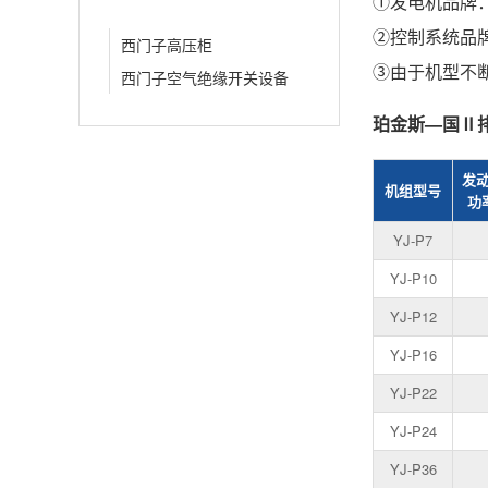
①发电机品牌
②控制系统品
西门子高压柜
③由于机型不断
西门子空气绝缘开关设备
珀金斯—国Ⅱ排放
发
机组型号
功率
YJ-P7
YJ-P10
YJ-P12
YJ-P16
YJ-P22
YJ-P24
YJ-P36