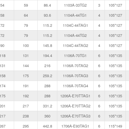
54
59
86.4
1103A-33TG2
3
105*127
58
64
93.6
1104A-44TG1
4
105*127
72
79
115.2
1104C-44TAG1
4
105*127
72
79
115.2
1104A-44TG2
4
105*127
90
100
145.8
1104C-44TAG2
4
105*127
118
131
194.4
1106A-70TG1
6
105*135
131
144
216
1106A-70TAG2
6
105*135
158
175
259.2
1106A-70TAG3
6
105*135
174
191
288
1106A-70TAG4
6
105*135
175
192
288
1206A-E70TTAG1
6
105*135
201
217
331.2
1206A-E70TTAG2
6
105*135
217
238
360
1206A-E70TTAG3
6
105*135
267
295
442.8
1706A-E93TAG1
6
115*149