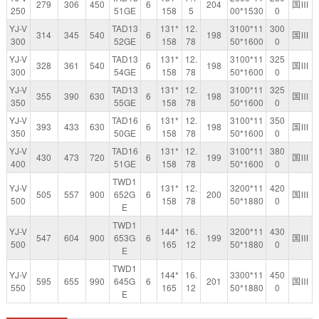
279
306
450
6
204
国Ⅲ
250
51GE
158
5
00*1530
0
YJ-V
TAD13
131*
12.
3100*11
300
314
345
540
6
198
国Ⅲ
300
52GE
158
78
50*1600
0
YJ-V
TAD13
131*
12.
3100*11
325
328
361
540
6
198
国Ⅲ
300
54GE
158
78
50*1600
0
YJ-V
TAD13
131*
12.
3100*11
325
355
390
630
6
198
国Ⅲ
350
55GE
158
78
50*1600
0
YJ-V
TAD16
131*
12.
3100*11
350
393
433
630
6
198
国Ⅲ
350
50GE
158
78
50*1600
0
YJ-V
TAD16
131*
12.
3100*11
380
430
473
720
6
199
国Ⅲ
400
51GE
158
78
50*1600
0
TWD1
YJ-V
131*
12.
3200*11
420
505
557
900
652G
6
200
国Ⅲ
500
158
78
50*1880
0
E
TWD1
YJ-V
144*
16.
3200*11
430
547
604
900
653G
6
199
国Ⅲ
500
165
12
50*1880
0
E
TWD1
YJ-V
144*
16.
3300*11
450
595
655
990
645G
6
201
国Ⅲ
550
165
12
50*1880
0
E