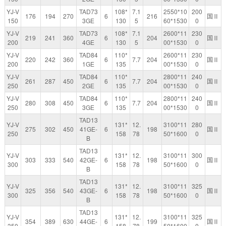
YJ-V
TAD73
108*
7.1
2550*10
200
176
194
270
6
216
国Ⅱ
150
3GE
130
5
60*1530
0
YJ-V
TAD73
108*
7.1
2600*11
230
219
241
360
6
204
国Ⅱ
200
4GE
130
5
00*1530
0
YJ-V
TAD84
110*
2600*11
230
220
242
360
6
7.7
204
国Ⅱ
200
1GE
135
00*1530
0
YJ-V
TAD84
110*
2800*11
240
261
287
450
6
7.7
204
国Ⅱ
250
2GE
135
00*1530
0
YJ-V
TAD84
110*
2800*11
240
280
308
450
6
7.7
204
国Ⅱ
250
3GE
135
00*1530
0
TAD13
YJ-V
131*
12.
3100*11
280
275
302
450
41GE-
6
198
国Ⅱ
250
158
78
50*1600
0
B
TAD13
YJ-V
131*
12.
3100*11
300
303
333
540
42GE-
6
198
国Ⅱ
300
158
78
50*1600
0
B
TAD13
YJ-V
131*
12.
3100*11
325
325
356
540
43GE-
6
198
国Ⅱ
300
158
78
50*1600
0
B
TAD13
YJ-V
131*
12.
3100*11
325
354
389
630
44GE-
6
199
国Ⅱ
350
158
78
50*1600
0