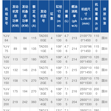
机
发动
发动
额
缸径
燃油
机
机组尺
组
排
机常
机备
定
发动
*行
排
消耗
组
缸
寸
重
放
用
用
电
机型
程
量
率
型
数
L×W×H
量
标
功率
功率
流
号
(m
(L)
(g/k
号
(mm)
(k
准
(KW)
(KW)
(A)
m)
w.h)
g)
YJ-V
TAD55
108*
4.7
2100*70
110
76
84
115
4
213
国Ⅲ
64
0GE
130
6
0*1450
0
YJ-V
TAD55
108*
4.7
2100*96
115
89
98
135
4
214
国Ⅲ
75
1GE
130
6
0*1450
0
YJ-V
TAD75
108*
4.7
2200*10
120
113
127
180
4
214
国Ⅲ
100
0GE
130
6
00*1450
0
YJ-V
TAD75
108*
7.1
2500*10
150
132
146
216
6
215
国Ⅲ
120
1GE
130
5
20*1450
0
YJ-V
TAD75
108*
7.1
2520*10
170
158
174
270
6
213
国Ⅲ
150
2GE
130
5
60*1530
0
YJ-V
TAD75
108*
7.1
2550*10
200
175
194
270
6
216
国Ⅲ
150
3GE
130
5
60*1530
0
YJ-V
TAD75
108*
7.1
2600*11
230
219
242
360
6
204
国Ⅲ
200
4GE
130
5
00*1530
0
YJ-V
TAD13
131*
7.1
2600*11
280